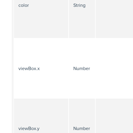
color
String
viewBox.x
Number
viewBox.y
Number