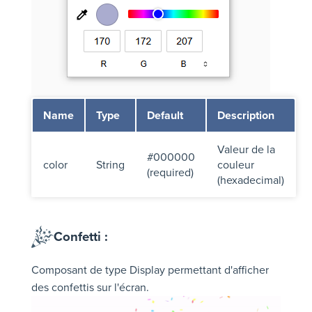
Name
Type
Default
Description
Valeur de la
#000000
color
String
couleur
(required)
(hexadecimal)
Confetti :
Composant de type Display permettant d'afficher
des confettis sur l'écran.