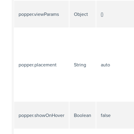
popper.viewParams
Object
{}
popper.placement
String
auto
popper.showOnHover
Boolean
false