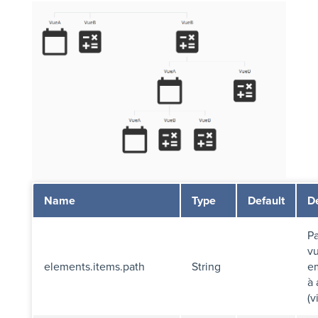
Name
Type
Default
De
Pa
v
elements.items.path
String
e
à 
(v