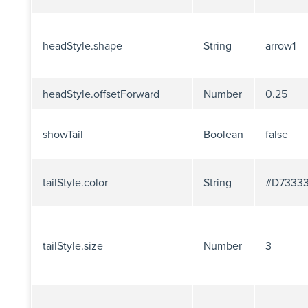
headStyle.shape
String
arrow1
headStyle.offsetForward
Number
0.25
showTail
Boolean
false
tailStyle.color
String
#D7333
tailStyle.size
Number
3