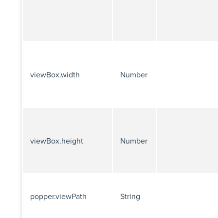
viewBox.width
Number
viewBox.height
Number
popper.viewPath
String