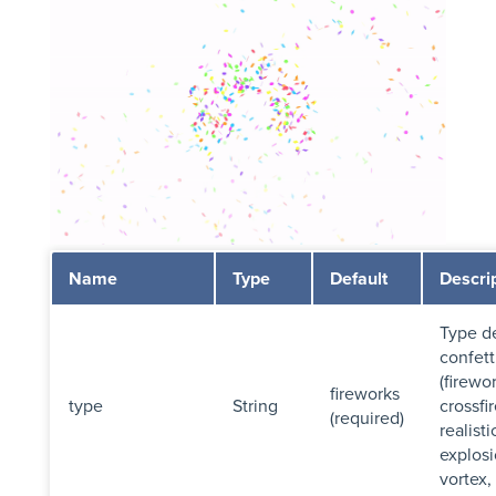
Name
Type
Default
Descri
Type d
confett
(firewo
fireworks
type
String
crossfi
(required)
realisti
explosi
vortex,