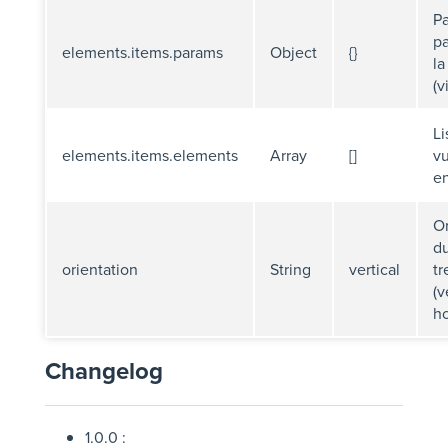
P
pa
elements.items.params
Object
{}
la
(v
Li
elements.items.elements
Array
[]
v
en
Or
d
orientation
String
vertical
tr
(v
ho
Changelog
1.0.0 :