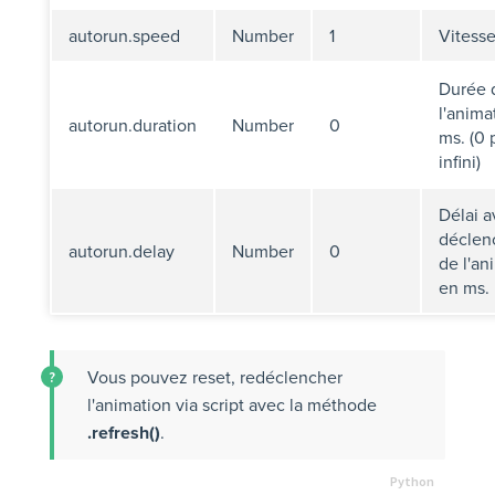
autorun.speed
Number
1
Vitesse 
Durée 
l'anima
autorun.duration
Number
0
ms. (0 
infini)
Délai a
déclen
autorun.delay
Number
0
de l'an
en ms.
Vous pouvez reset, redéclencher
l'animation via script avec la méthode
.refresh()
.