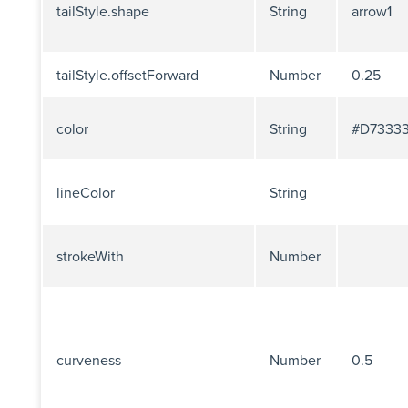
tailStyle.shape
String
arrow1
tailStyle.offsetForward
Number
0.25
color
String
#D7333
lineColor
String
strokeWith
Number
curveness
Number
0.5