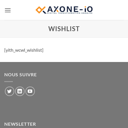
Passer
au
contenu
WISHLIST
[yith_wcwl_wishlist]
NOUS SUIVRE
NEWSLETTER