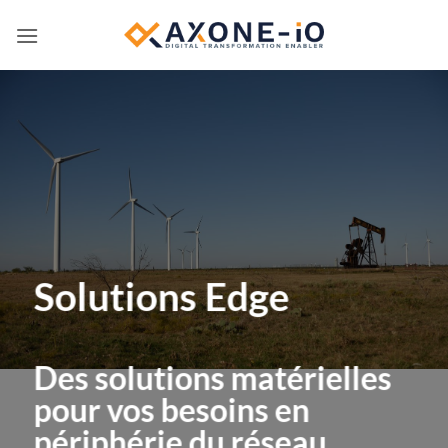
Passer
au
contenu
Solutions Edge
Des solutions matérielles
pour vos besoins en
périphérie du réseau