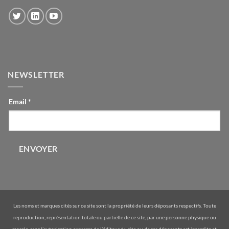
NEWSLETTER
CONTACT-
Email
*
INLINE
ENVOYER
Les noms et marques cités sur ce site sont la propriété de leurs déposants respectifs. Toute
reproduction, représentation totale ou partielle de ce site, par une personne physique ou