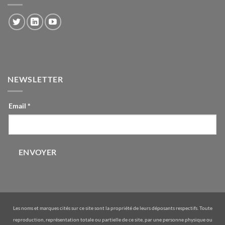
NEWSLETTER
CONTACT-
Email
*
INLINE
ENVOYER
Les noms et marques cités sur ce site sont la propriété de leurs déposants respectifs. Toute
reproduction, représentation totale ou partielle de ce site, par une personne physique ou