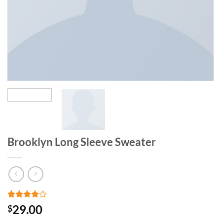
Brooklyn Long Sleeve Sweater
Noté
3
4
29.00
$
sur 5