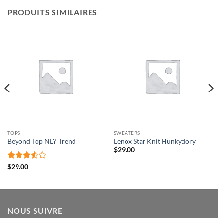
PRODUITS SIMILAIRES
TOPS
SWEATERS
Beyond Top NLY Trend
Lenox Star Knit Hunkydory
$
29.00
Note
$
29.00
3.5
sur
5
NOUS SUIVRE