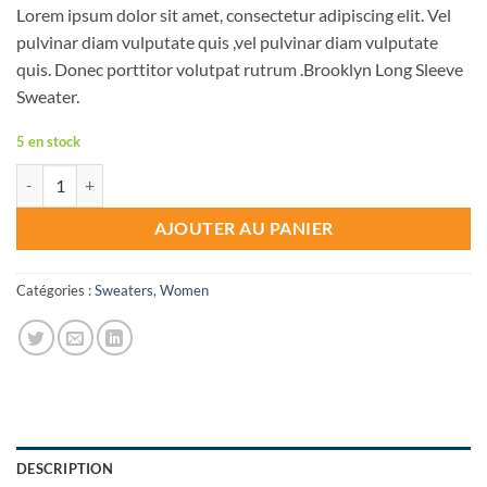
basé sur
Lorem ipsum dolor sit amet, consectetur adipiscing elit. Vel
notations
client
pulvinar diam vulputate quis ,vel pulvinar diam vulputate
quis. Donec porttitor volutpat rutrum .Brooklyn Long Sleeve
Sweater.
5 en stock
quantité de Brooklyn Long Sleeve Sweater
AJOUTER AU PANIER
Catégories :
Sweaters
,
Women
DESCRIPTION