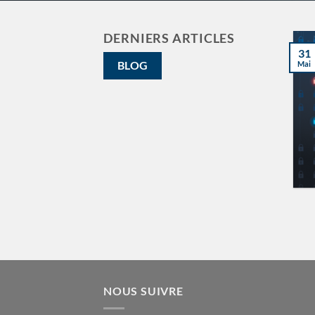
DERNIERS ARTICLES
01
31
Jan
Mai
BLOG
Inductive Automation’s
Mission Statement
Ignition by Inductive
Automation transforme les
grandes idées en réalité
NOUS SUIVRE