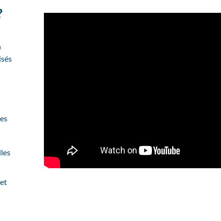
?
n
isés
les
les
 et