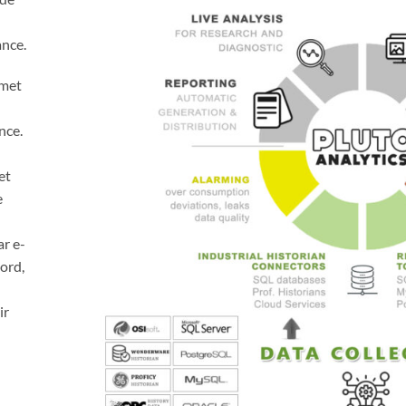
ance.
rmet
nce.
et
e
r e-
bord,
ir