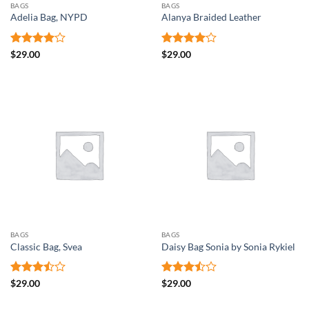
BAGS
BAGS
Adelia Bag, NYPD
Alanya Braided Leather
Note
4
Note
4
$
29.00
$
29.00
sur 5
sur 5
BAGS
BAGS
Classic Bag, Svea
Daisy Bag Sonia by Sonia Rykiel
Note
Note
$
29.00
$
29.00
3.5
sur
3.5
sur
5
5