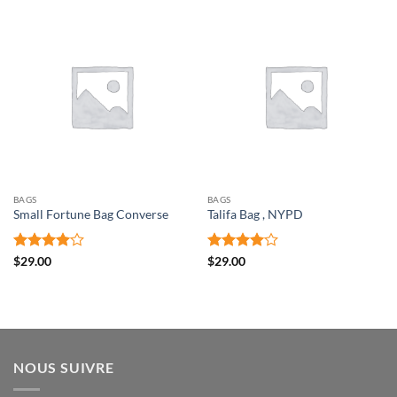
BAGS
BAGS
Small Fortune Bag Converse
Talifa Bag , NYPD
Note
4
Note
4
$
29.00
$
29.00
sur 5
sur 5
NOUS SUIVRE