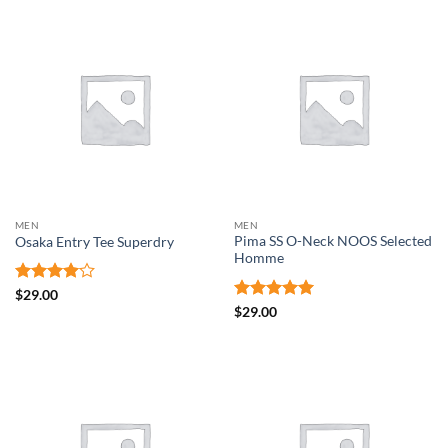
MEN
MEN
Pima SS O-Neck NOOS Selected
Osaka Entry Tee Superdry
Homme
Note
4
$
29.00
sur 5
Note
5
sur
$
29.00
5