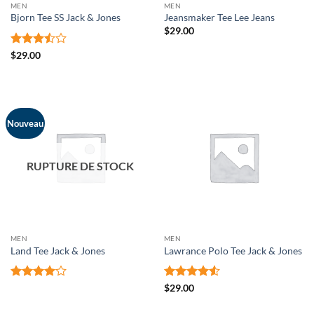
MEN
MEN
Bjorn Tee SS Jack & Jones
Jeansmaker Tee Lee Jeans
$
29.00
Note
$
29.00
3.5
sur
5
Nouveau
RUPTURE DE STOCK
MEN
MEN
Land Tee Jack & Jones
Lawrance Polo Tee Jack & Jones
Note
4
Note
4.5
$
29.00
sur 5
sur 5