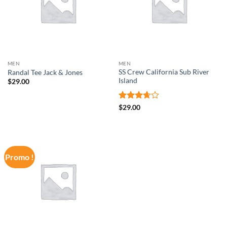
MEN
MEN
SS Crew California Sub River
Randal Tee Jack & Jones
Island
$
29.00
Note
$
29.00
3.67
sur
5
Promo !