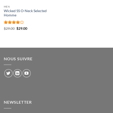
MEN
Wicked SS O-Neck Selected
Homme
Note
4
Le
Le
$
29.00
$
29.00
prix
prix
sur 5
initial
actuel
était :
est :
$29.00.
$29.00.
NOUS SUIVRE
NEWSLETTER