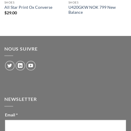
SHOES
SHOES
U420GKW NOK 799 New
All Star Print Ox Converse
Balance
$
29.00
NOUS SUIVRE
NEWSLETTER
CONTACT-
Email
*
INLINE