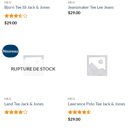
MEN
MEN
Bjorn Tee SS Jack & Jones
Jeansmaker Tee Lee Jeans
$
29.00
Note
$
29.00
3.5
sur
5
Nouveau
RUPTURE DE STOCK
MEN
MEN
Land Tee Jack & Jones
Lawrance Polo Tee Jack & Jones
Note
4
Note
4.5
$
29.00
sur 5
sur 5