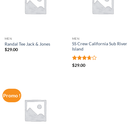
MEN
MEN
SS Crew California Sub River
Randal Tee Jack & Jones
Island
$
29.00
Note
$
29.00
3.67
sur
5
Promo !