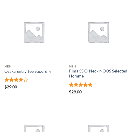
MEN
MEN
Pima SS O-Neck NOOS Selected
Osaka Entry Tee Superdry
Homme
Note
4
$
29.00
sur 5
Note
5
sur
$
29.00
5