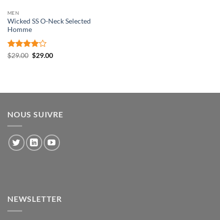
MEN
Wicked SS O-Neck Selected
Homme
Note
4
Le
Le
$
29.00
$
29.00
prix
prix
sur 5
initial
actuel
était :
est :
$29.00.
$29.00.
NOUS SUIVRE
NEWSLETTER