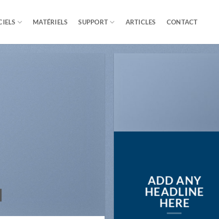
CIELS
MATÉRIELS
SUPPORT
ARTICLES
CONTACT
ADD ANY
N
HEADLINE
HERE