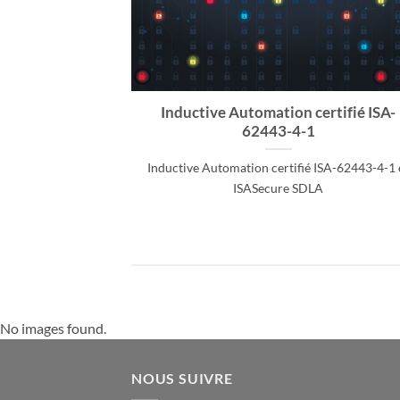
’s Mission
Inductive Automation certifié ISA-
62443-4-1
n transforme les
Inductive Automation certifié ISA-62443-4-1 
alité
ISASecure SDLA
No images found.
NOUS SUIVRE