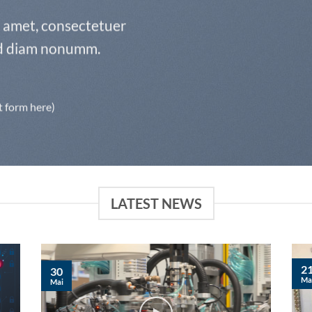
t amet, consectetuer
sed diam nonumm.
t form here)
LATEST NEWS
2
30
Ma
Mai