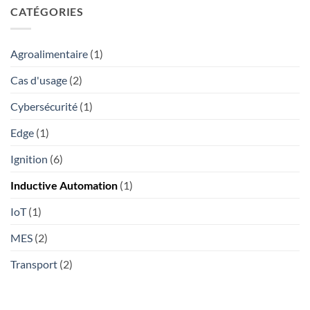
d’automatisation
et
CATÉGORIES
travers
préparer
tout
l’avenir
le
avec
pays
Agroalimentaire
(1)
Ignition
Cas d'usage
(2)
Cybersécurité
(1)
Edge
(1)
Ignition
(6)
Inductive Automation
(1)
IoT
(1)
MES
(2)
Transport
(2)