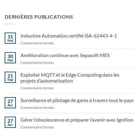
DERNIÈRES PUBLICATIONS
Inductive Automation certifié ISA-62443-4-1
31
Mai
sur
Commentaires fermés
Inductive
Automation
Amélioration continue avec Sepasoft MES
30
certifié
Mai
sur
Commentaires fermés
ISA-
Amélioration
62443-
continue
Exploiter MQTT et le Edge Computing dans les
4-
21
avec
Mai
projets d’automatisation
1
Sepasoft
sur
Commentaires fermés
MES
Exploiter
MQTT
Surveillance et pilotage de gares à travers tout le pays
27
et
Avr
sur
Commentaires fermés
le
Surveillance
Edge
et
Gérer l’obsolescence et préparer l’avenir avec Ignition
Computing
27
pilotage
Avr
dans
sur
Commentaires fermés
de
les
Gérer
gares
projets
l’obsolescence
à