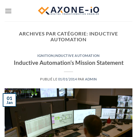
Passer
au
contenu
ARCHIVES PAR CATÉGORIE:
INDUCTIVE
AUTOMATION
IGNITION
,
INDUCTIVE AUTOMATION
Inductive Automation’s Mission Statement
PUBLIÉ LE
01/01/2014
PAR
ADMIN
01
Jan